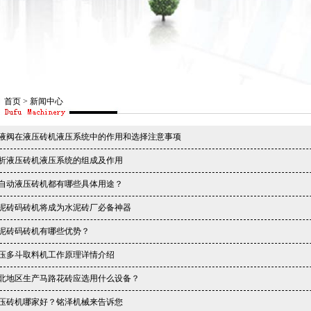
首页
>
新闻中心
液阀在液压砖机液压系统中的作用和选择注意事项
析液压砖机液压系统的组成及作用
自动液压砖机都有哪些具体用途？
泥砖码砖机将成为水泥砖厂必备神器
泥砖码砖机有哪些优势？
压多斗取料机工作原理详情介绍
北地区生产马路花砖应选用什么设备？
压砖机哪家好？铭泽机械来告诉您