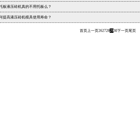
托板液压砖机真的不用托板么？
何提高液压砖机模具使用寿命？
首页
上一页
26
27
28
29
30
下一页
尾页