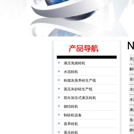
充
液压免烧砖机
解
水泥砖机
全
粉煤灰蒸养砖生产线
蒸压灰砂砖生产线
水
双向加压式液压砖机
水
烧结砖机
液
制砖机设备
东
蒸养砖机
静
蒸压砖机