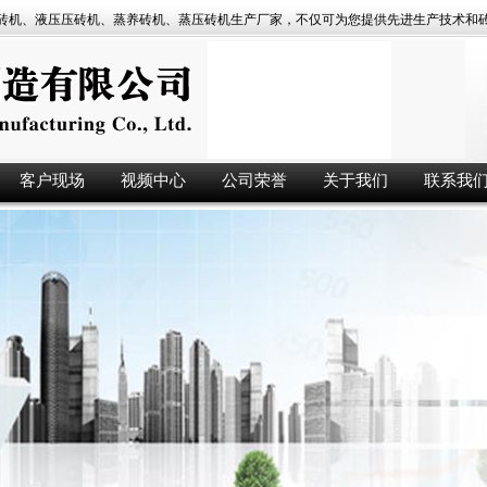
机、液压压砖机、蒸养砖机、蒸压砖机生产厂家，不仅可为您提供先进生产技术和砖机
客户现场
视频中心
公司荣誉
关于我们
联系我