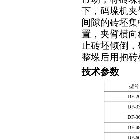
下，码垛机夹
间隙的砖坯集
置，夹臂横向
止砖坯倾倒，
整垛后用抱砖
技术参数
型号
DF-2
DF-3
DF-3
DF-4
DF-6