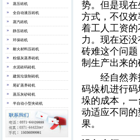
势。但是现在
蒸压砖机
全自动液压砖机
方式，不仅效
蒸汽砖机
着工人工资的
静压砖机
力。现在还没
环保砖机
砖难这个问题
耐火材料压砖机
粉煤灰蒸养砖机
制生产出来的
水泥砖码砖机
经自然养护
建筑垃圾制砖机
尾矿蒸养砖机
码垛机进行码
蒸压灰砂砖机
垛的成本，一
半自动小型夹砖机
动适应不同的
果。