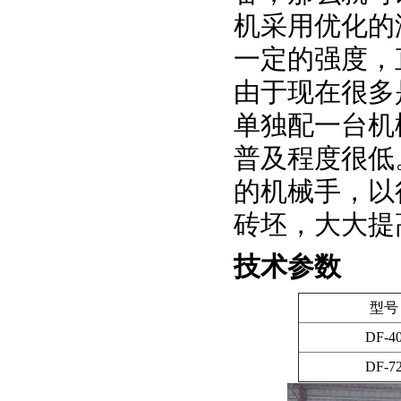
机采用优化的
一定的强度，
由于现在很多
单独配一台机
普及程度很低
的机械手，以
砖坯，大大提
技术参数
型号
DF-4
DF-7