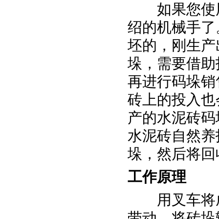
如果您使
绍的机械手了
坯的，刚生产
垛，需要借助
再进行码垛销
砖上的投入也
产的水泥砖码
水泥砖自然养
垛，然后将回
工作原理
用叉车将成
带动，将砖垛