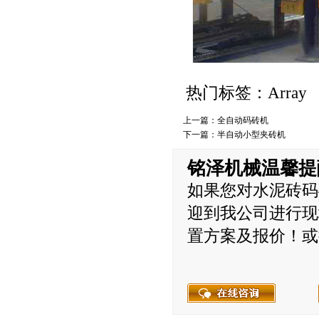
热门标签：Array
上一篇：
全自动码砖机
下一篇：
半自动小型夹砖机
铭泽机械温馨提
如果您对水泥砖码
迎到我公司进行现
置方案及报价！或拨打