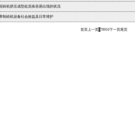
泥砖机挤压成型处泥条容易出现的状况
养制砖机设备社会效益及日常维护
首页
上一页
6
7
8
9
10
下一页
尾页