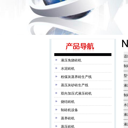
适
液压免烧砖机
制
水泥砖机
型
粉煤灰蒸养砖生产线
蒸压灰砂砖生产线
液
双向加压式液压砖机
制
烧结砖机
水
制砖机设备
液
蒸养砖机
液
蒸压砖机