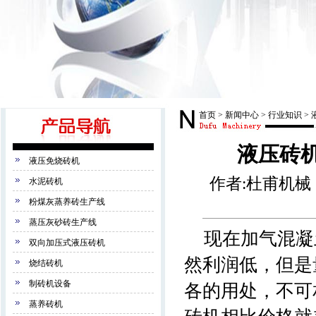
首页
>
新闻中心
>
行业知识
>
液压砖
液压免烧砖机
作者:杜甫机械 来
水泥砖机
粉煤灰蒸养砖生产线
蒸压灰砂砖生产线
现在加气混凝
双向加压式液压砖机
然利润低，但是
烧结砖机
制砖机设备
各的用处，不可
蒸养砖机