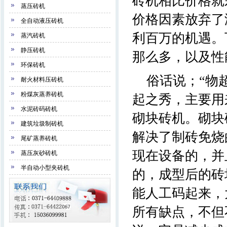
砖机相比价格就
蒸压砖机
价格因素放弃了
全自动液压砖机
利百万的机遇。
蒸汽砖机
静压砖机
那么多，以及性
环保砖机
俗话说；“物
耐火材料压砖机
粉煤灰蒸养砖机
起之秀，主要用
水泥砖码砖机
砌块砖机。砌块
建筑垃圾制砖机
解决了制砖免烧
尾矿蒸养砖机
现在设备的，并
蒸压灰砂砖机
半自动小型夹砖机
的，成型后的砖
能人工码起来，
所有缺点，不但