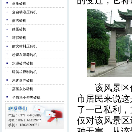
的变迁，它将
蒸压砖机
全自动液压砖机
蒸汽砖机
静压砖机
环保砖机
耐火材料压砖机
粉煤灰蒸养砖机
水泥砖码砖机
建筑垃圾制砖机
尾矿蒸养砖机
该风景区位
蒸压灰砂砖机
市居民来说这
半自动小型夹砖机
了一己私利，
仅对该风景区
种无害。从该