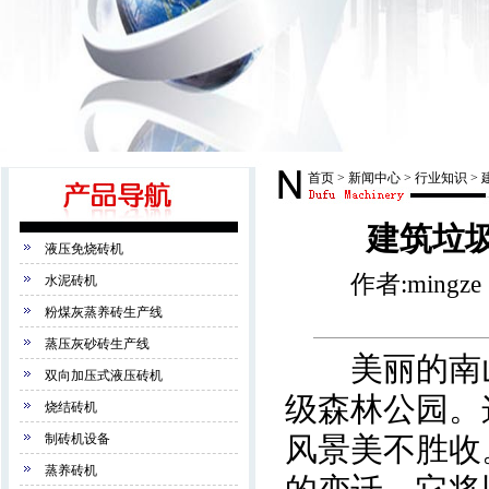
首页
>
新闻中心
>
行业知识
>
建筑垃
液压免烧砖机
作者:mingze
水泥砖机
粉煤灰蒸养砖生产线
蒸压灰砂砖生产线
美丽的南山
双向加压式液压砖机
级森林公园。
烧结砖机
制砖机设备
风景美不胜收
蒸养砖机