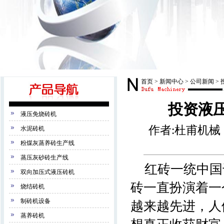
首页
>
新闻中心
>
公司新闻
>
投资液
液压免烧砖机
作者:杜甫机械 来
水泥砖机
粉煤灰蒸养砖生产线
蒸压灰砂砖生产线
红砖一统中国
双向加压式液压砖机
砖一直扮演着一
烧结砖机
制砖机设备
越来越先进，人
蒸养砖机