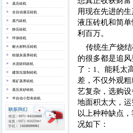
想真正收获财富
蒸压砖机
用现在先进的生
全自动液压砖机
液压砖机和简单
蒸汽砖机
静压砖机
利百万。
环保砖机
传统生产烧结
耐火材料压砖机
粉煤灰蒸养砖机
的很多都是追风
水泥砖码砖机
了：1、能耗太
建筑垃圾制砖机
差，不仅外观粗
尾矿蒸养砖机
艺复杂，选购设
蒸压灰砂砖机
半自动小型夹砖机
地面积太大，运
以上种种缺点，
况如下：