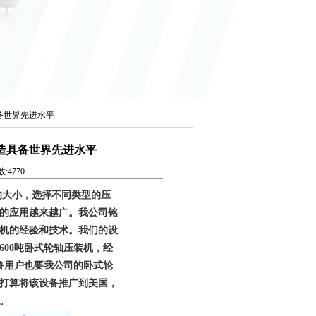
备世界先进水平
造具备世界先进水平
数:4770
的大小，选择不同类型的压
的应用越来越广。我公司铭
机的经验和技术。我们的设
00吨卧式轮轴压装机，经
鲁用户也要我公司的卧式轮
们打算将该设备推广到美国，
。