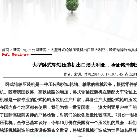
首页
>
新闻中心
>
公司新闻
>
大型卧式轮轴压装机出口澳大利亚，验证铭泽制造具
大型卧式轮轴压装机出口澳大利亚，验证铭泽制
作者: 来源: 时间:2014-08-17 10:43:45 点击次
卧式轮轴压装机是一种压装和拆卸轮轴、轴承的机械设备，根据零件
机。随着我国铁路、高铁线路的增加，卧式轮轴压装机在装配火车轮轴上
机械是一家专业的卧式轮轴压装机生产厂家，具备生产大型卧式轮轴压装
在国内多个地区都有使用，我们为第一世界国家——澳大利亚用户生产的6
了国际高级商务师的严格检验，对我们的设备质量比较满意。7月份一秘
压装机，合作已基本谈好；今年10月份在美国有一个压装机的展会，我
铭泽机械制造的优质设备遍布全世界，将铭泽机械打造成为世界知名品牌