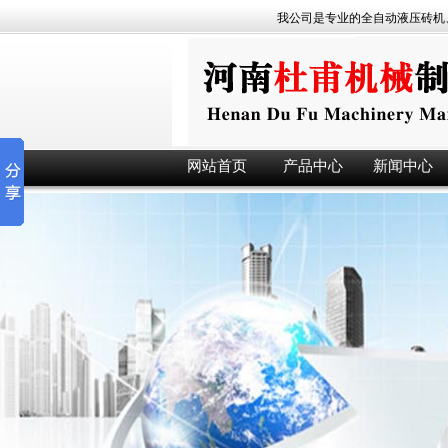
我公司是专业的全自动液压砖机、液
网站首页
产品中心
新闻中心