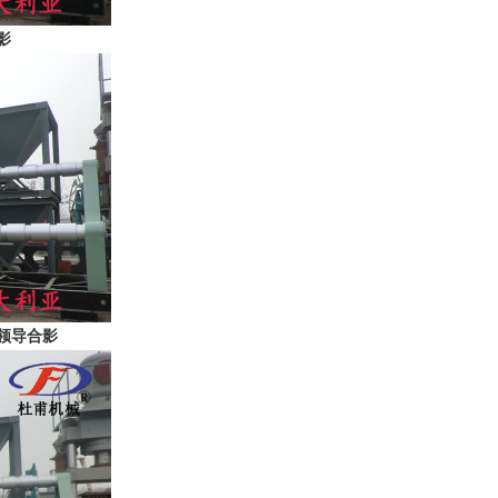
影
领导合影