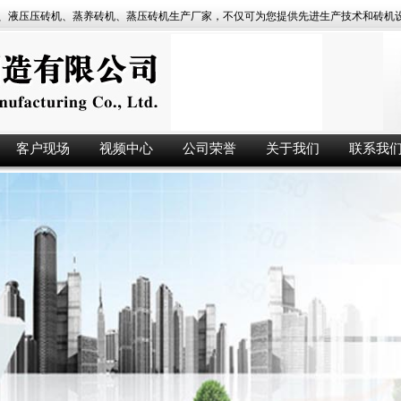
压压砖机、蒸养砖机、蒸压砖机生产厂家，不仅可为您提供先进生产技术和砖机设备,
客户现场
视频中心
公司荣誉
关于我们
联系我