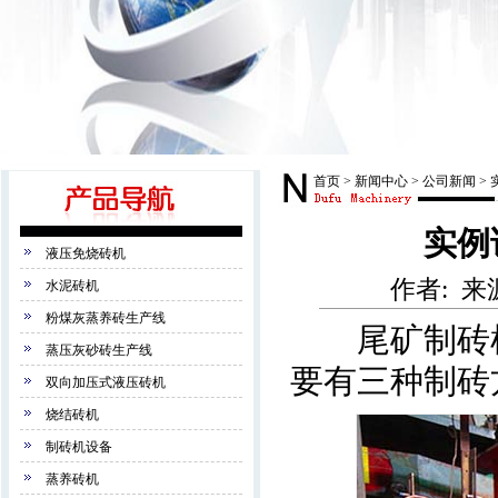
首页
>
新闻中心
>
公司新闻
>
实例
液压免烧砖机
作者: 来源:
水泥砖机
粉煤灰蒸养砖生产线
尾矿制砖根
蒸压灰砂砖生产线
要有三种制砖
双向加压式液压砖机
烧结砖机
制砖机设备
蒸养砖机