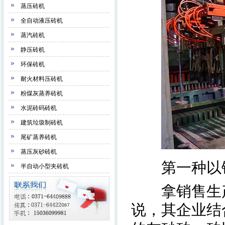
蒸压砖机
全自动液压砖机
蒸汽砖机
静压砖机
环保砖机
耐火材料压砖机
粉煤灰蒸养砖机
水泥砖码砖机
建筑垃圾制砖机
尾矿蒸养砖机
蒸压灰砂砖机
第一种以铁
半自动小型夹砖机
拿销售生产
说，其企业结