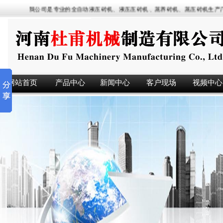
我公司是专业的全自动液压砖机、液压压砖机、蒸养砖机、蒸压砖机生产厂家
网站首页
产品中心
新闻中心
客户现场
视频中心