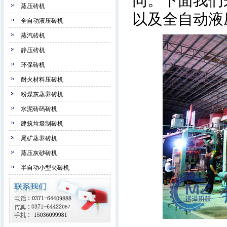
同。下面我们
蒸压砖机
以及全自动液
全自动液压砖机
蒸汽砖机
静压砖机
环保砖机
耐火材料压砖机
粉煤灰蒸养砖机
水泥砖码砖机
建筑垃圾制砖机
尾矿蒸养砖机
蒸压灰砂砖机
半自动小型夹砖机