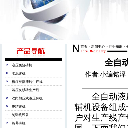
首页
>
新闻中心
>
行业知识
>
全自
液压免烧砖机
作者:小编铭泽 来
水泥砖机
粉煤灰蒸养砖生产线
蒸压灰砂砖生产线
全自动液压
双向加压式液压砖机
辅机设备组成
烧结砖机
制砖机设备
户对生产线产
蒸养砖机