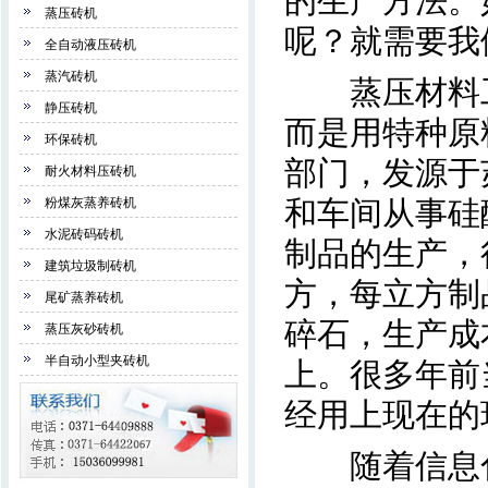
的生产方法。
蒸压砖机
呢？就需要我
全自动液压砖机
蒸汽砖机
蒸压材料工
静压砖机
而是用特种原
环保砖机
部门，发源于
耐火材料压砖机
粉煤灰蒸养砖机
和车间从事硅
水泥砖码砖机
制品的生产，
建筑垃圾制砖机
方，每立方制品
尾矿蒸养砖机
碎石，生产成
蒸压灰砂砖机
半自动小型夹砖机
上。很多年前
经用上现在的
随着信息化