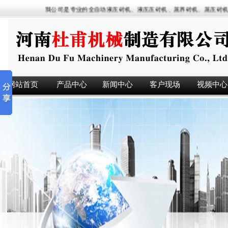
我公司是专业的全自动液压砖机、液压压砖机、蒸养砖机、蒸压砖机生
网站首页
产品中心
新闻中心
客户现场
视频中心