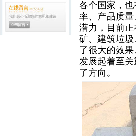
各个国家，也
率、产品质量
潜力，目前正
矿、建筑垃圾
了很大的效果
发展起着至关
了方向。