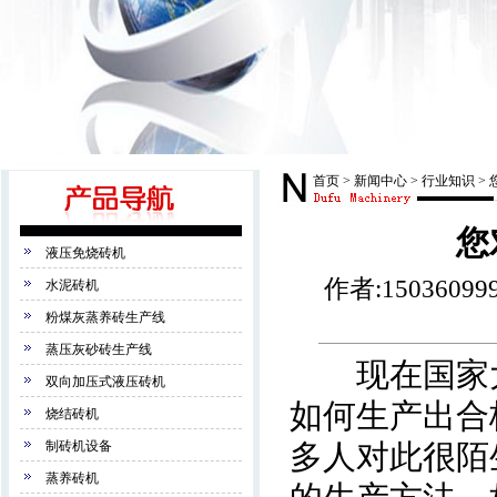
首页
>
新闻中心
>
行业知识
>
您
液压免烧砖机
作者:150360999
水泥砖机
粉煤灰蒸养砖生产线
蒸压灰砂砖生产线
现在国家大
双向加压式液压砖机
如何生产出合
烧结砖机
制砖机设备
多人对此很陌
蒸养砖机