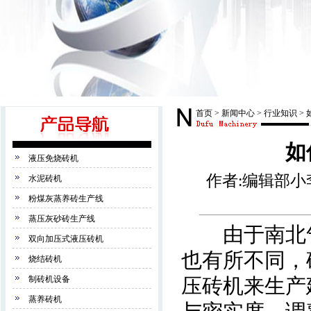
首页
>
新闻中心
>
行业知识
>
如
液压免烧砖机
作者:编辑部小李 
水泥砖机
粉煤灰蒸养砖生产线
蒸压灰砂砖生产线
由于南北气
双向加压式液压砖机
也有所不同，
烧结砖机
制砖机设备
压砖机来生产
蒸养砖机