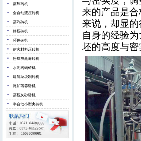
与密实度，调
蒸压砖机
来的产品是合
全自动液压砖机
来说，却显的
蒸汽砖机
静压砖机
自身的经验为
环保砖机
坯的高度与密
耐火材料压砖机
粉煤灰蒸养砖机
水泥砖码砖机
建筑垃圾制砖机
尾矿蒸养砖机
蒸压灰砂砖机
半自动小型夹砖机