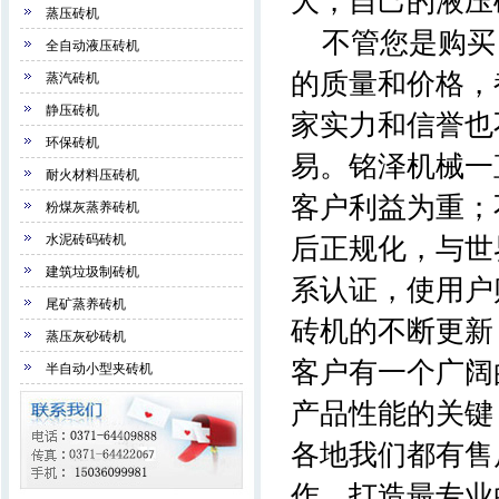
大，自己的液压
蒸压砖机
不管您是购买
全自动液压砖机
的质量和价格，
蒸汽砖机
静压砖机
家实力和信誉也
环保砖机
易。铭泽机械一
耐火材料压砖机
客户利益为重；
粉煤灰蒸养砖机
水泥砖码砖机
后正规化，与世界接
建筑垃圾制砖机
系认证，使用户
尾矿蒸养砖机
砖机的不断更新
蒸压灰砂砖机
客户有一个广阔
半自动小型夹砖机
产品性能的关键
各地我们都有售后
作，打造最专业