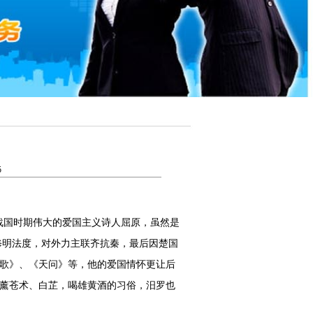
5
国时期伟大的爱国主义诗人屈原，虽然是
修明法度，对外力主联齐抗秦，最后因楚国
歌》、《天问》等，他的爱国情怀更让后
薰苍术、
白芷
，喝
雄黄酒
的习俗，汨罗也