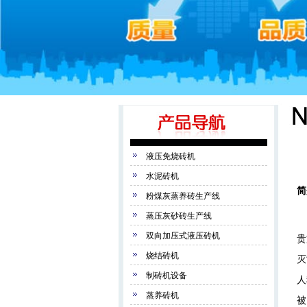
液压免烧砖机
水泥砖机
简
粉煤灰蒸养砖生产线
蒸压灰砂砖生产线
汨
双向加压式液压砖机
贵
烧结砖机
灭
制砖机设备
人
蒸养砖机
被