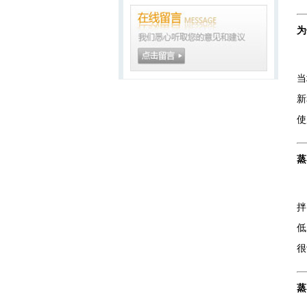
为
汨
当
新
使
蒸
蒸
拌
低
很
蒸