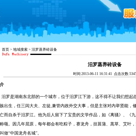
首页
>
地域搜索
>
汨罗蒸养砖设备
汨罗蒸养砖设备
时间:2013-06-11 16:31:41 点击次数:534
介
罗是湖南东北部的一个城市，位于汨罗江下游，这不得不让我们想起战
族出生，任
三闾大夫
、
左徒
,兼管内政外交大事，但是主张对内举贤能，
亡而自杀于汨罗江。他为后人留下了宝贵的文学作品，如《离骚》、《九
称颂。因几年屈原，每年都会有吃
粽子
，
赛龙舟
，挂
菖蒲
、
蒿草
、
艾叶
，
叫做“中国龙舟名城”。