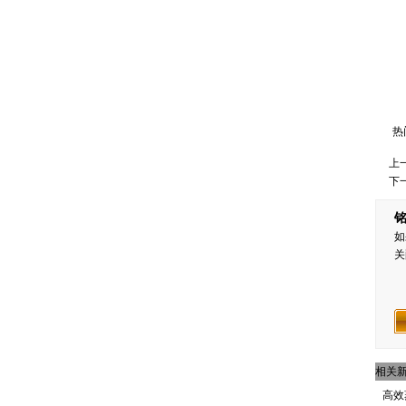
热
上
下
如
关
相关
高效