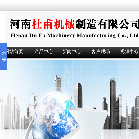
网站首页
产品中心
新闻中心
客户现场
视频中心