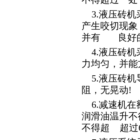
3.
液压砖机
产生咬切现象
并有 良好
4.
液压砖机
力均匀，并能
5.
液压砖机
阻，无晃动!
6.减速机在
润滑油温升不
不得超 超过