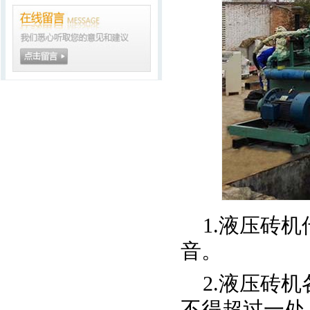
1.
液压砖机
音。
2.
液压砖机
不得超过一处